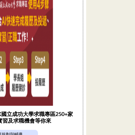
 X國立成功大學求職專區250+家
實習及求職機會等你來
涯規劃與輔導