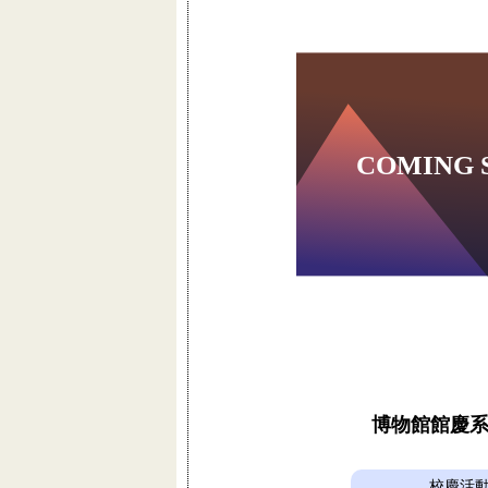
博物館館慶
校慶活