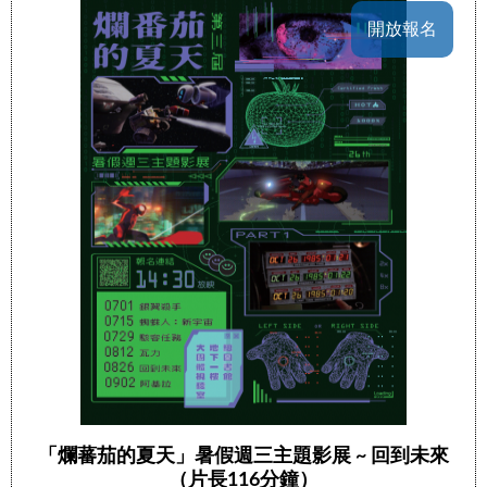
開放報名
「爛蕃茄的夏天」暑假週三主題影展 ~ 回到未來
（片長116分鐘）