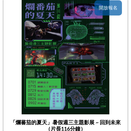
開放報名
「爛蕃茄的夏天」暑假週三主題影展 ~ 回到未來
（片長116分鐘）