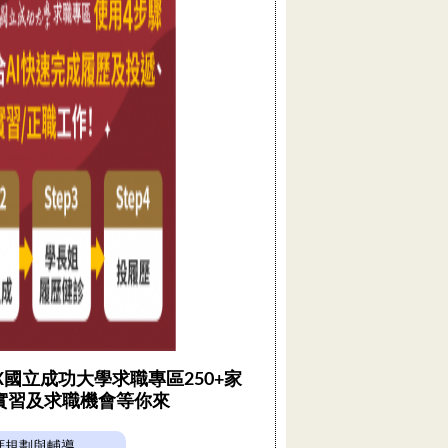
 X國立成功大學求職專區250+家
實習及求職機會等你來
涯規劃與輔導