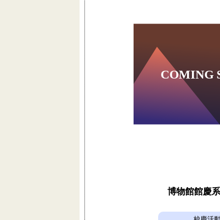
博物館館慶
校慶活