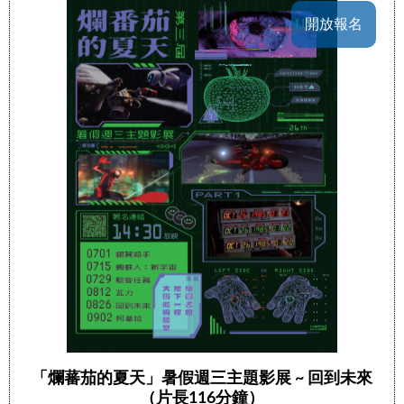
開放報名
「爛蕃茄的夏天」暑假週三主題影展 ~ 回到未來
（片長116分鐘）