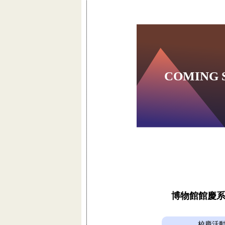
博物館館慶
校慶活