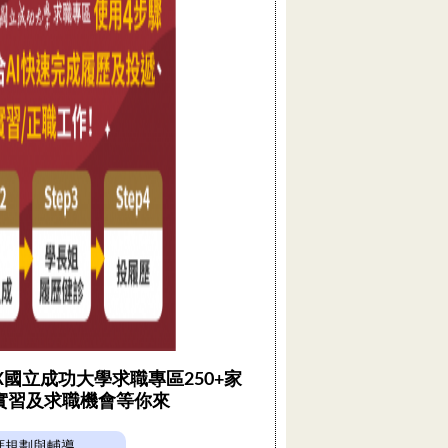
 X國立成功大學求職專區250+家
實習及求職機會等你來
涯規劃與輔導