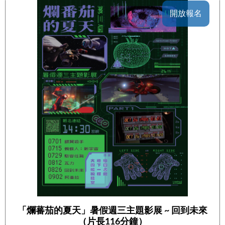
開放報名
「爛蕃茄的夏天」暑假週三主題影展 ~ 回到未來
（片長116分鐘）