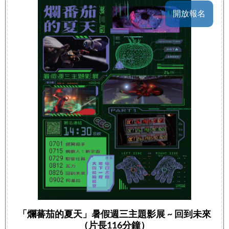
開放報名
「爛蕃茄的夏天」暑假週三主題影展 ~ 回到未來
（片長116分鐘）