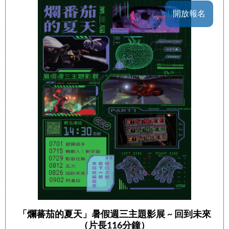
開放報名
「爛蕃茄的夏天」暑假週三主題影展 ~ 回到未來
（片長116分鐘）