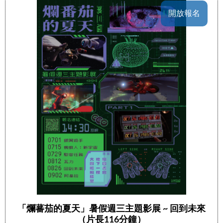
開放報名
「爛蕃茄的夏天」暑假週三主題影展 ~ 回到未來
（片長116分鐘）