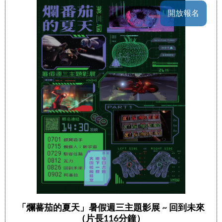
開放報名
「爛蕃茄的夏天」暑假週三主題影展 ~ 回到未來
（片長116分鐘）