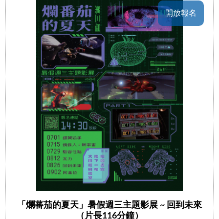
開放報名
「爛蕃茄的夏天」暑假週三主題影展 ~ 回到未來
（片長116分鐘）