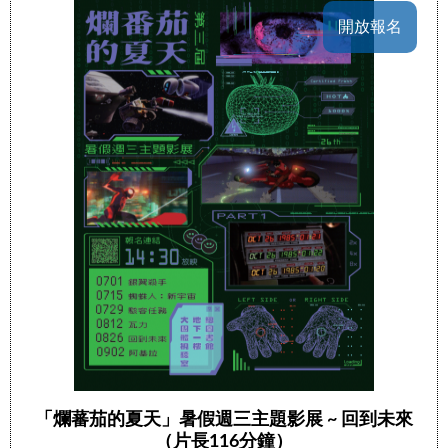
開放報名
「爛蕃茄的夏天」暑假週三主題影展 ~ 回到未來
（片長116分鐘）