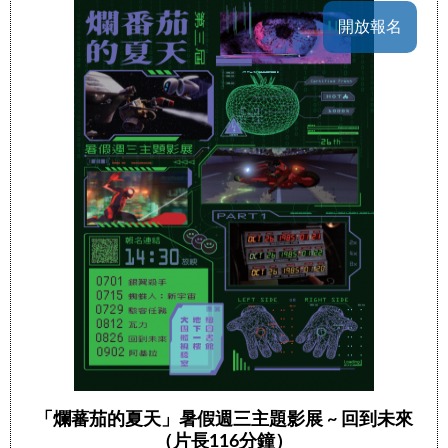
開放報名
「爛蕃茄的夏天」暑假週三主題影展 ~ 回到未來
（片長116分鐘）