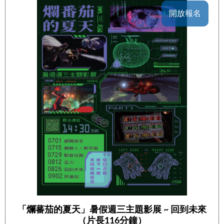
開放報名
「爛蕃茄的夏天」暑假週三主題影展 ~ 回到未來
（片長116分鐘）