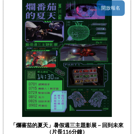
開放報名
「爛蕃茄的夏天」暑假週三主題影展 ~ 回到未來
（片長116分鐘）