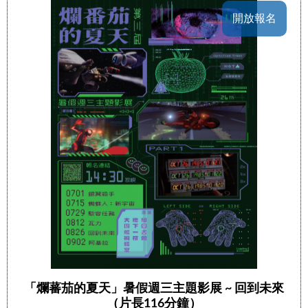
開放報名
「爛蕃茄的夏天」暑假週三主題影展 ~ 回到未來
（片長116分鐘）