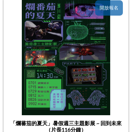
開放報名
「爛蕃茄的夏天」暑假週三主題影展 ~ 回到未來
（片長116分鐘）