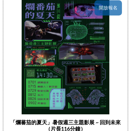
開放報名
「爛蕃茄的夏天」暑假週三主題影展 ~ 回到未來
（片長116分鐘）