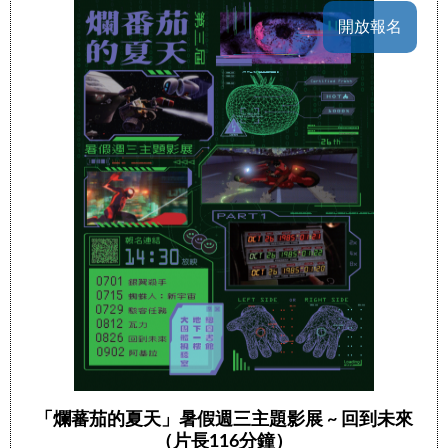
開放報名
「爛蕃茄的夏天」暑假週三主題影展 ~ 回到未來
（片長116分鐘）