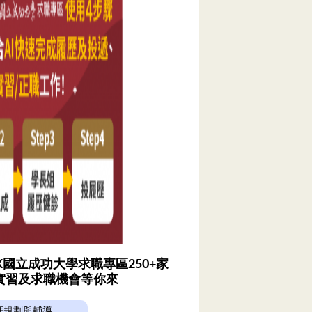
 X國立成功大學求職專區250+家
實習及求職機會等你來
涯規劃與輔導