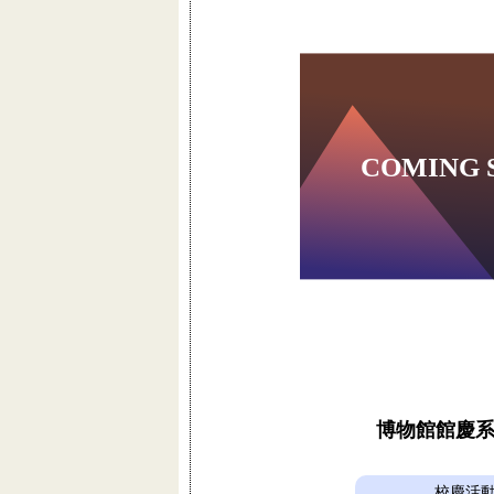
博物館館慶
校慶活