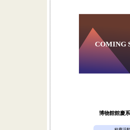
博物館館慶
校慶活