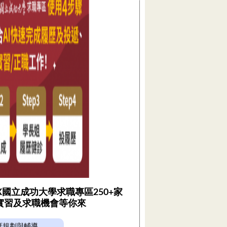
 X國立成功大學求職專區250+家
實習及求職機會等你來
涯規劃與輔導