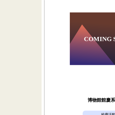
博物館館慶
校慶活