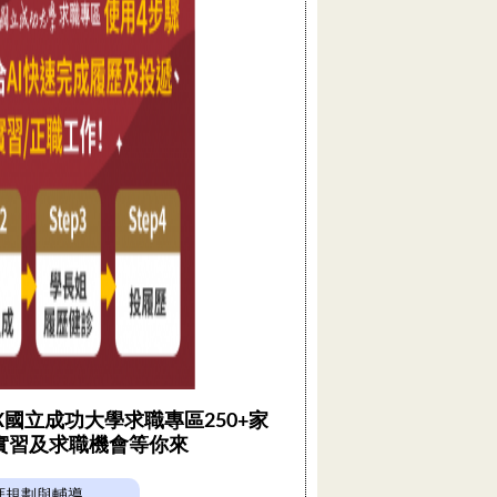
 X國立成功大學求職專區250+家
實習及求職機會等你來
涯規劃與輔導