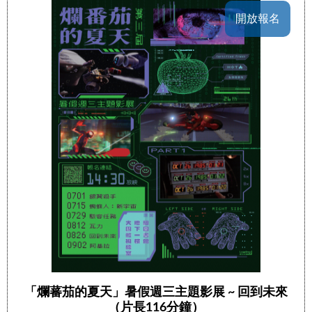
開放報名
「爛蕃茄的夏天」暑假週三主題影展 ~ 回到未來
（片長116分鐘）