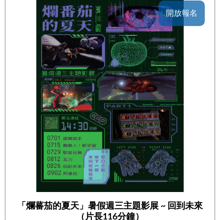
開放報名
「爛蕃茄的夏天」暑假週三主題影展 ~ 回到未來
（片長116分鐘）