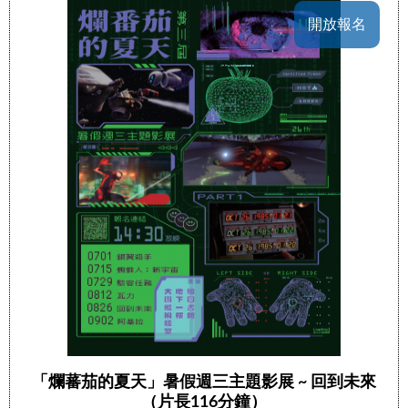
開放報名
「爛蕃茄的夏天」暑假週三主題影展 ~ 回到未來
（片長116分鐘）