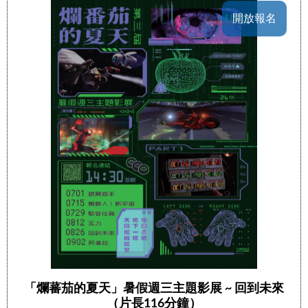
開放報名
「爛蕃茄的夏天」暑假週三主題影展 ~ 回到未來
（片長116分鐘）