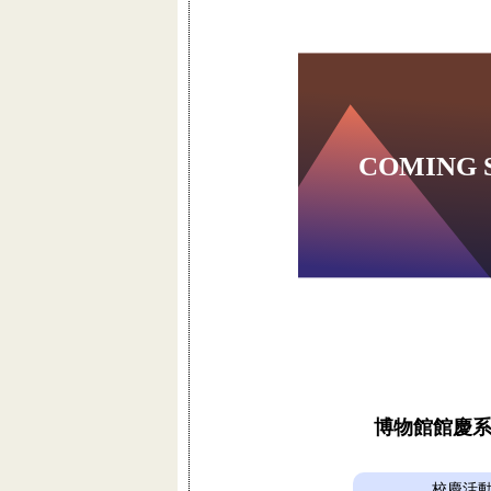
博物館館慶
校慶活