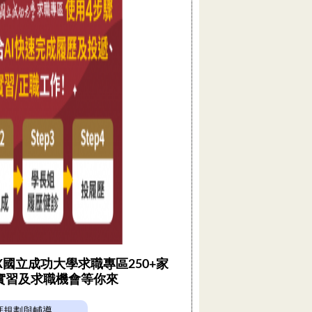
 X國立成功大學求職專區250+家
實習及求職機會等你來
涯規劃與輔導