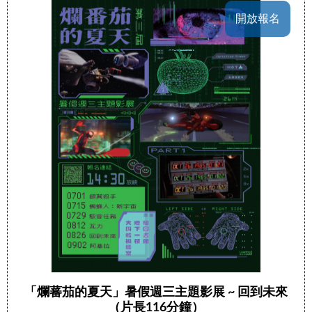
開放報名
「爛蕃茄的夏天」暑假週三主題影展 ~ 回到未來
（片長116分鐘）