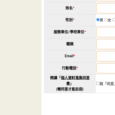
*
姓名
*
性別
男
女
*
服務單位/學校單位
職稱
*
Email
*
行動電話
閱讀「
個人資料蒐集同意
書
」
我「同意
(需同意才能註冊)