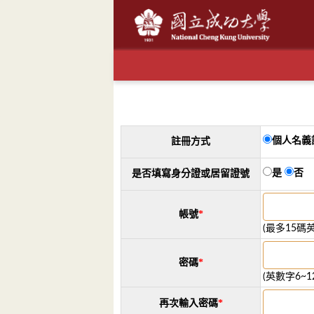
個人名義
註冊方式
是
否
是否填寫身分證或居留證號
*
帳號
(最多15碼
*
密碼
(英數字6~1
*
再次輸入密碼